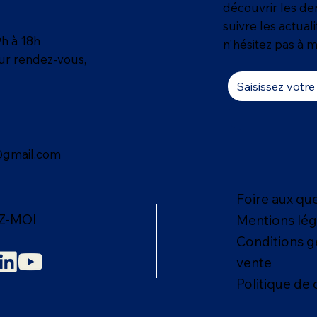
découvrir les der
suivre les actual
9h à 18h
n'hésitez pas à m
sur rendez-vous,
@gmail.com
Foire aux qu
Z-MOI
Mentions lég
Conditions g
vente
Politique de 