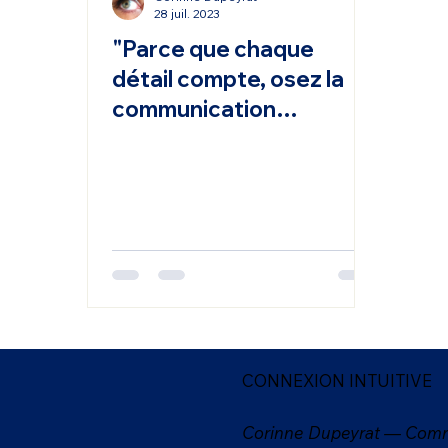
28 juil. 2023
"Parce que chaque
détail compte, osez la
communication
intuitive."
CONNEXION INTUITIVE
Corinne Dupeyrat — Comm