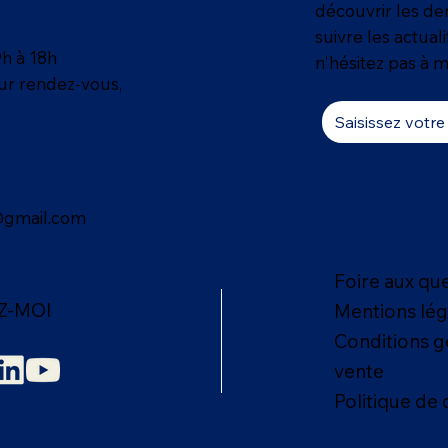
découvrir les der
suivre les actual
9h à 18h
n'hésitez pas à m
sur rendez-vous,
@gmail.com
Foire aux qu
Z-MOI
Mentions lég
Conditions g
vente
Politique de 