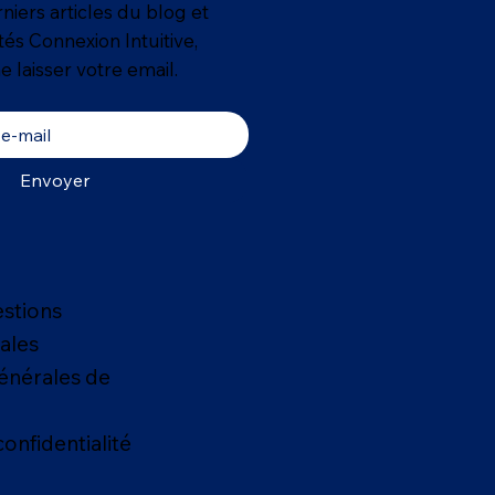
niers articles du blog et
ités Connexion Intuitive,
e laisser votre email.
Envoyer
estions
ales
énérales de
confidentialité