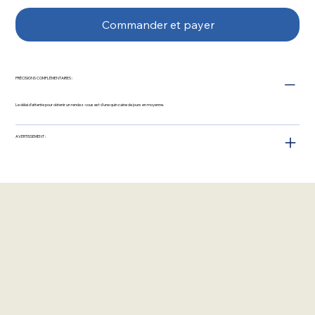
Commander et payer
PRÉCISIONS COMPLÉMENTAIRES :
Le délai d’attente pour obtenir un rendez-vous est d'une quinzaine de jours en moyenne.
AVERTISSEMENT :