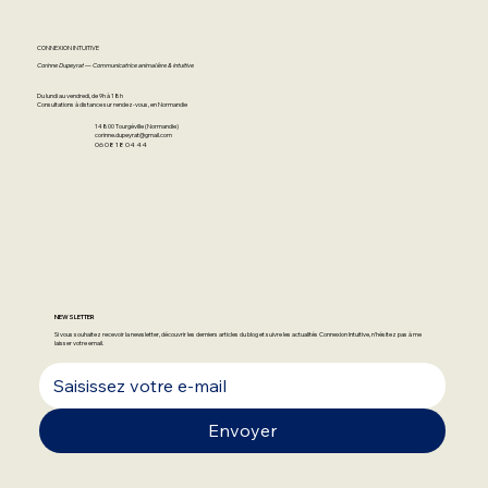
CONNEXION INTUITIVE
Corinne Dupeyrat — Communicatrice animalière & intuitive
Du lundi au vendredi, de 9h à 18h
Consultations à distance sur rendez-vous, en Normandie
14800 Tourgéville (Normandie)
corinne.dupeyrat@gmail.com
06 08 18 04 44
NEWSLETTER
Si vous souhaitez recevoir la newsletter, découvrir les derniers articles du blog et suivre les actualités Connexion Intuitive, n'hésitez pas à me
laisser votre email.
Envoyer