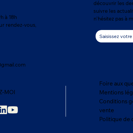
découvrir les der
suivre les actual
9h à 18h
n'hésitez pas à m
sur rendez-vous,
@gmail.com
Foire aux qu
Z-MOI
Mentions lég
Conditions g
vente
Politique de 