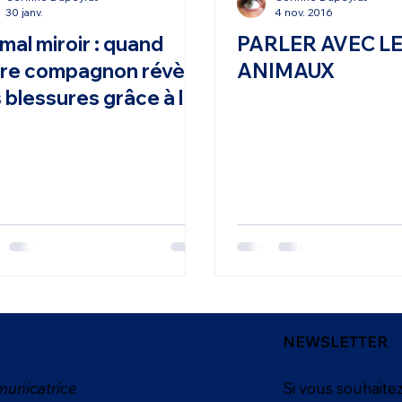
30 janv.
4 nov. 2016
mal miroir : quand
PARLER AVEC L
re compagnon révèle
ANIMAUX
 blessures grâce à la
munication animale
NEWSLETTER
unicatrice
Si vous souhaitez