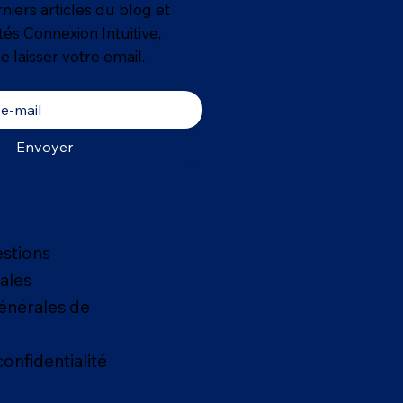
niers articles du blog et
ités Connexion Intuitive,
e laisser votre email.
Envoyer
estions
ales
énérales de
confidentialité