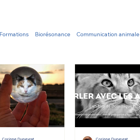
Formations
Biorésonance
Communication animale e
Corinne Dupeyrat
Corinne Dupeyrat