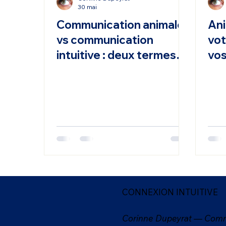
30 mai
Communication animale
Ani
vs communication
vot
intuitive : deux termes
vos
pour une même pratique
com
CONNEXION INTUITIVE
Corinne Dupeyrat — Comm