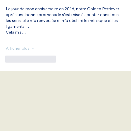
Le jour de mon anniversaire en 2016, notre Golden Retriever 
après une bonne promenade s’est mise à sprinter dans tous 
les sens, elle m’a renversée et m’a déchiré le ménisque et les 
ligaments  …
Cela m’a…
Afficher plus
J'aime
Répondre