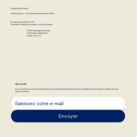
CONNEXION INTUITIVE
Corinne Dupeyrat — Communicatrice animalière & intuitive
Du lundi au vendredi, de 9h à 18h
Consultations à distance sur rendez-vous, en Normandie
14800 Tourgéville (Normandie)
corinne.dupeyrat@gmail.com
06 08 18 04 44
NEWSLETTER
Si vous souhaitez recevoir la newsletter, découvrir les derniers articles du blog et suivre les actualités Connexion Intuitive, n'hésitez pas à me
laisser votre email.
Envoyer