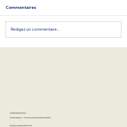
Commentaires
Rédigez un commentaire...
CONNEXION INTUITIVE
Corinne Dupeyrat — Communicatrice animalière & intuitive
Du lundi au vendredi, de 9h à 18h