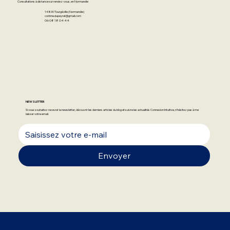
Consultations à distance sur rendez-vous, en Normandie
14800 Tourgéville (Normandie)
corinne.dupeyrat@gmail.com
06 08 18 04 44
NEWSLETTER
Si vous souhaitez recevoir la newsletter, découvrir les derniers articles du blog et suivre les actualités Connexion Intuitive, n'hésitez pas à me
laisser votre email.
Envoyer