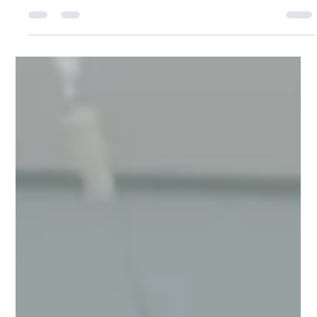
Corinne Dupeyrat
30 mai
Communication animale vs
communication intuitive : deux
termes pour une même pratique